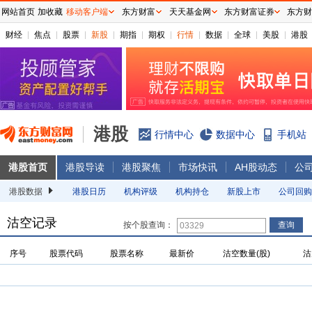
网站首页
加收藏
移动客户端
东方财富
天天基金网
东方财富证券
东方财
财经
焦点
股票
新股
期指
期权
行情
数据
全球
美股
港股
港股
行情中心
数据中心
手机站
港股首页
港股导读
港股聚焦
市场快讯
AH股动态
公
港股数据
港股日历
机构评级
机构持仓
新股上市
公司回购
沽空记录
按个股查询：
序号
股票代码
股票名称
最新价
沽空数量(股)
沽