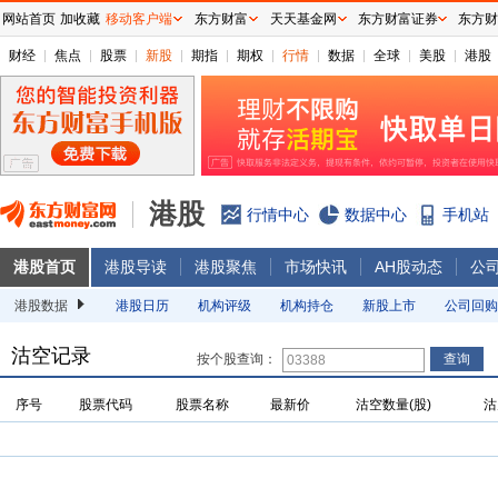
网站首页
加收藏
移动客户端
东方财富
天天基金网
东方财富证券
东方财
财经
焦点
股票
新股
期指
期权
行情
数据
全球
美股
港股
港股
行情中心
数据中心
手机站
港股首页
港股导读
港股聚焦
市场快讯
AH股动态
公
港股数据
港股日历
机构评级
机构持仓
新股上市
公司回购
沽空记录
按个股查询：
序号
股票代码
股票名称
最新价
沽空数量(股)
沽