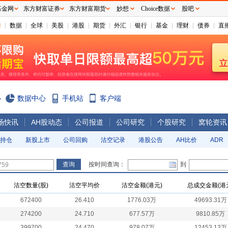
基金网
东方财富证券
东方财富期货
妙想
Choice数据
股吧
情
数据
全球
美股
港股
期货
外汇
银行
基金
理财
债券
直
心
数据中心
手机站
客户端
场快讯
AH股动态
公司报道
公司研究
个股研究
窝轮资讯
持仓
新股上市
公司回购
沽空记录
港股公告
AH比价
ADR
按时间查询：
到
沽空数量(股)
沽空平均价
沽空金额(港元)
总成交金额(港
672400
26.410
1776.03万
49693.31万
274200
24.710
677.57万
9810.85万
399700
24.470
978.07万
12453.13万