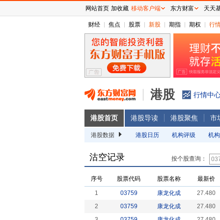
网站首页
加收藏
移动客户端
东方财富
天天
财经
焦点
股票
新股
期指
期权
行
港股
行情中
港股首页
港股导读
港股聚焦
市
港股数据
港股日历
机构评级
机构
沽空记录
按个股查询：
序号
股票代码
股票名称
最新价
1
03759
康龙化成
27.480
2
03759
康龙化成
27.480
3
03759
康龙化成
27.480