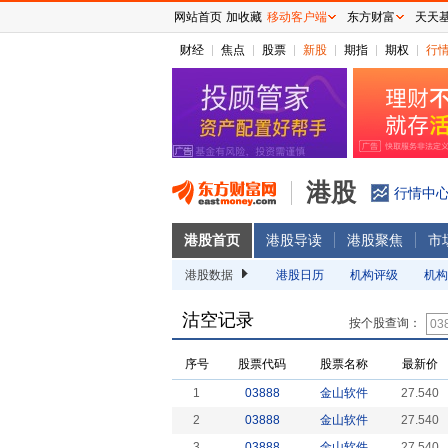
网站首页
加收藏
移动客户端
东方财富
天天
财经
焦点
股票
新股
期指
期权
行
港股
行情中
港股首页
港股导读
港股聚焦
市
港股数据
港股日历
机构评级
机构
沽空记录
按个股查询：
序号
股票代码
股票名称
最新价
1
03888
金山软件
27.540
2
03888
金山软件
27.540
3
03888
金山软件
27.540