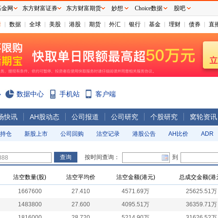
基金网
东方财富证券
东方财富期货
妙想
Choice数据
股吧
情
数据
全球
美股
港股
期货
外汇
银行
基金
理财
债券
直
心
数据中心
手机站
客户端
场快讯
AH股动态
公司报道
公司研究
个股研究
窝轮资讯
持仓
新股上市
公司回购
沽空记录
港股公告
AH比价
ADR
按时间查询：
到
沽空数量(股)
沽空平均价
沽空金额(港元)
总成交金额(港
1667600
27.410
4571.69万
25625.51万
1483800
27.600
4095.51万
36359.71万
1816000
28.720
5214.90万
31626.52万