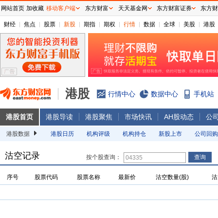
网站首页
加收藏
移动客户端
东方财富
天天基金网
东方财富证券
东方财
财经
焦点
股票
新股
期指
期权
行情
数据
全球
美股
港股
港股
行情中心
数据中心
手机站
港股首页
港股导读
港股聚焦
市场快讯
AH股动态
公
港股数据
港股日历
机构评级
机构持仓
新股上市
公司回购
沽空记录
按个股查询：
序号
股票代码
股票名称
最新价
沽空数量(股)
沽