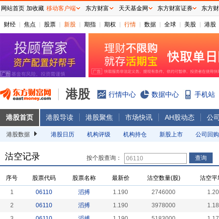
网站首页
加收藏
移动客户端
东方财富
天天基金网
东方财富证券
东方财
财经
焦点
股票
新股
期指
期权
行情
数据
全球
美股
港股
港股
行情中心
数据中心
手机站
港股首页
港股导读
港股聚焦
市场快讯
AH股动态
公
港股数据
港股日历
机构评级
机构持仓
新股上市
公司回购
沽空记录
按个股查询：
序号
股票代码
股票名称
最新价
沽空数量(股)
沽空平
1
06110
滔搏
1.190
2746000
1.2
2
06110
滔搏
1.190
3978000
1.1
3
06110
滔搏
1.190
5183000
1.1