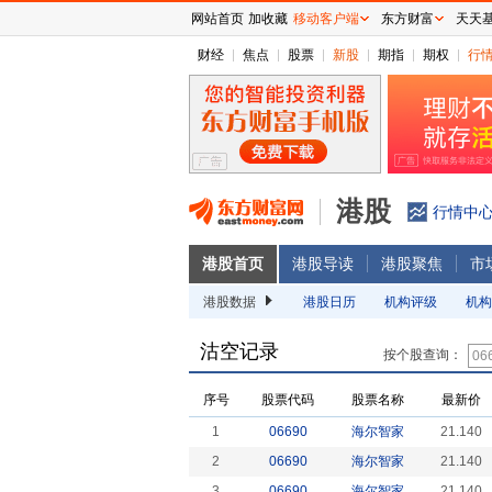
网站首页
加收藏
移动客户端
东方财富
天天
财经
焦点
股票
新股
期指
期权
行
港股
行情中
港股首页
港股导读
港股聚焦
市
港股数据
港股日历
机构评级
机构
沽空记录
按个股查询：
序号
股票代码
股票名称
最新价
1
06690
海尔智家
21.140
2
06690
海尔智家
21.140
3
06690
海尔智家
21.140