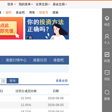
登录
我的菜单
证券交易
基金交易
播
股吧
基金吧
博客
财富号
搜索
动态
个人
港股行情中心
港股日历
港股吧
自选
消息
查看全部
元)
沽空占成交比例
日期
22.54%
2026-08-06
搜索
12.45%
2026-08-05
19.21%
2026-08-04