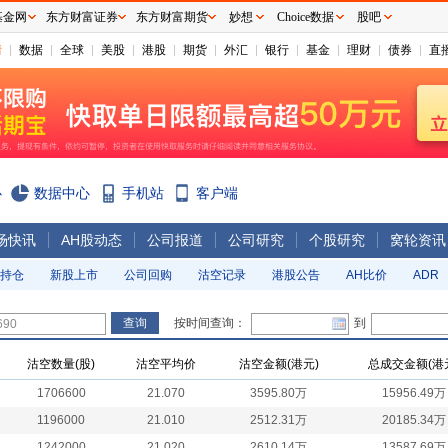
基金网
东方财富证券
东方财富期货
妙想
Choice数据
股吧
情
数据
全球
美股
港股
期货
外汇
银行
基金
理财
债券
直
心
数据中心
手机站
客户端
场快讯
AH股动态
公司报道
公司研究
个股研究
窝轮资讯
持仓
新股上市
公司回购
沽空记录
港股公告
AH比价
ADR
按时间查询：
到
沽空数量(股)
沽空平均价
沽空金额(港元)
总成交金额(港
1706600
21.070
3595.80万
15956.49万
1196000
21.010
2512.31万
20185.34万
1242000
21.020
2610.14万
13587.69万