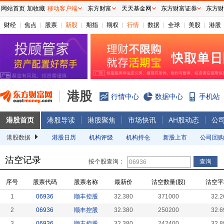
网站首页
加收藏
移动客户端
东方财富
天天基金网
东方财富证券
东方财
财经
焦点
股票
新股
期指
期权
行情
数据
全球
美股
港股
港股
行情中心
数据中心
手机站
港股首页
港股导读
港股聚焦
市场快讯
AH股动态
公
港股数据
港股日历
机构评级
机构持仓
新股上市
公司回购
沽空记录
按个股查询：
序号
股票代码
股票名称
最新价
沽空数量(股)
沽空平
1
06936
顺丰控股
32.380
371000
32.2
2
06936
顺丰控股
32.380
250200
32.6
3
06936
顺丰控股
32.380
242400
32.8