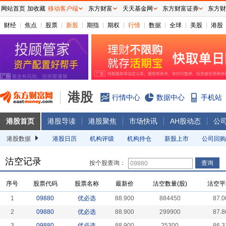
网站首页
加收藏
移动客户端
东方财富
天天基金网
东方财富证券
东方财
财经
焦点
股票
新股
期指
期权
行情
数据
全球
美股
港股
港股
行情中心
数据中心
手机站
港股首页
港股导读
港股聚焦
市场快讯
AH股动态
公
港股数据
港股日历
机构评级
机构持仓
新股上市
公司回购
沽空记录
按个股查询：
序号
股票代码
股票名称
最新价
沽空数量(股)
沽空平
1
09880
优必选
88.900
884450
87.0
2
09880
优必选
88.900
299900
87.8
3
09880
优必选
88.900
25300
86.3