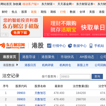
网站首页
加收藏
移动客户端
东方财富
天天基金网
东方财富证券
东方财
财经
焦点
股票
新股
期指
期权
行情
数据
全球
美股
港股
港股
行情中心
数据中心
手机站
港股首页
港股导读
港股聚焦
市场快讯
AH股动态
公
港股数据
港股日历
机构评级
机构持仓
新股上市
公司回购
沽空记录
按个股查询：
序号
股票代码
股票名称
最新价
沽空数量(股)
沽空
1
09903
天数智芯
478.400
184200
474
2
09903
天数智芯
478.400
298700
458
3
09903
天数智芯
478.400
620000
484