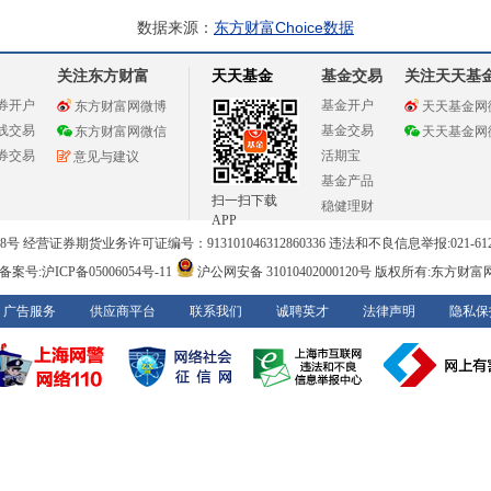
数据来源：
东方财富Choice数据
关注东方财富
天天基金
基金交易
关注天天基
券开户
基金开户
东方财富网微博
天天基金网
线交易
基金交易
东方财富网微信
天天基金网
券交易
活期宝
意见与建议
基金产品
扫一扫下载
稳健理财
APP
 经营证券期货业务许可证编号：913101046312860336 违法和不良信息举报:021-612
案号:沪ICP备05006054号-11
沪公网安备 31010402000120号
版权所有:东方财富
广告服务
供应商平台
联系我们
诚聘英才
法律声明
隐私保