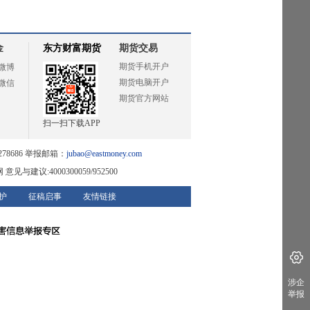
金
东方财富期货
期货交易
期货手机开户
微博
期货电脑开户
微信
期货官方网站
扫一扫下载APP
78686 举报邮箱：
jubao@eastmoney.com
网
意见与建议:4000300059/952500
护
征稿启事
友情链接
涉企
举报