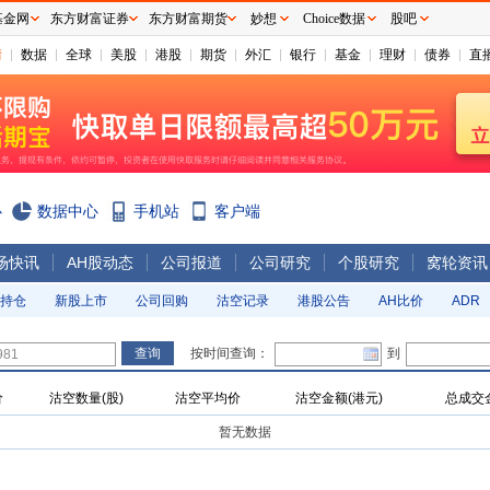
基金网
东方财富证券
东方财富期货
妙想
Choice数据
股吧
情
数据
全球
美股
港股
期货
外汇
银行
基金
理财
债券
直
心
数据中心
手机站
客户端
场快讯
AH股动态
公司报道
公司研究
个股研究
窝轮资讯
持仓
新股上市
公司回购
沽空记录
港股公告
AH比价
ADR
按时间查询：
到
价
沽空数量(股)
沽空平均价
沽空金额(港元)
总成交金
暂无数据