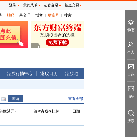
登录
我的菜单
证券交易
基金交易
播
股吧
基金吧
博客
财富号
搜索
动态
个人
港股行情中心
港股日历
港股吧
自选
消息
查看全部
额(港元)
沽空占成交比例
日期
搜索