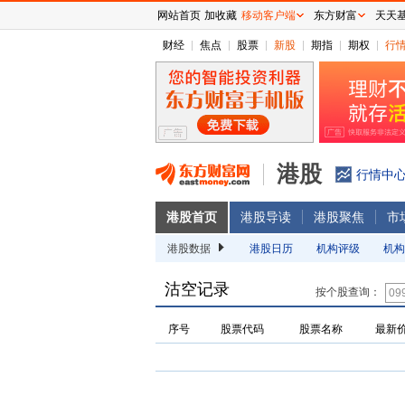
网站首页
加收藏
移动客户端
东方财富
天天
财经
焦点
股票
新股
期指
期权
行
港股
行情中
港股首页
港股导读
港股聚焦
市
港股数据
港股日历
机构评级
机构
沽空记录
按个股查询：
序号
股票代码
股票名称
最新