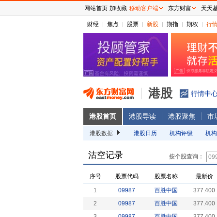
网站首页
加收藏
移动客户端
东方财富
天天
财经
焦点
股票
新股
期指
期权
行
港股
行情中
港股首页
港股导读
港股聚焦
市
港股数据
港股日历
机构评级
机构
沽空记录
按个股查询：
序号
股票代码
股票名称
最新价
1
09987
百胜中国
377.400
2
09987
百胜中国
377.400
3
09987
百胜中国
377.400