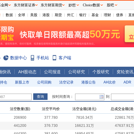
基金网
东方财富证券
东方财富期货
妙想
Choice数据
股吧
情
数据
全球
美股
港股
期货
外汇
银行
基金
理财
债券
直
心
数据中心
手机站
客户端
场快讯
AH股动态
公司报道
公司研究
个股研究
窝轮资讯
持仓
新股上市
公司回购
沽空记录
港股公告
AH比价
ADR
按时间查询：
到
沽空数量(股)
沽空平均价
沽空金额(港元)
总成交金额(港
206900
377.780
7816.34万
22861.76万
441200
376.730
16621.31万
47637.91万
444300
381.600
16954.65万
47581.82万