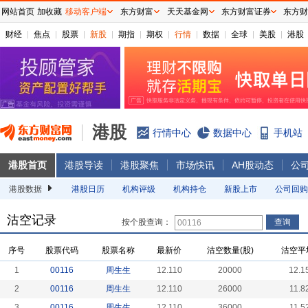
网站首页
加收藏
移动客户端
东方财富
天天基金网
东方财富证券
东方财
财经
焦点
股票
新股
期指
期权
行情
数据
全球
美股
港股
港股
行情中心
数据中心
手机站
港股首页
港股导读
港股聚焦
市场快讯
AH股动态
公
港股数据
港股日历
机构评级
机构持仓
新股上市
公司回购
沽空记录
按个股查询：
序号
股票代码
股票名称
最新价
沽空数量(股)
沽空平
1
00116
周生生
12.110
20000
12.1
2
00116
周生生
12.110
26000
11.8
3
00116
周生生
12.110
36000
11.5