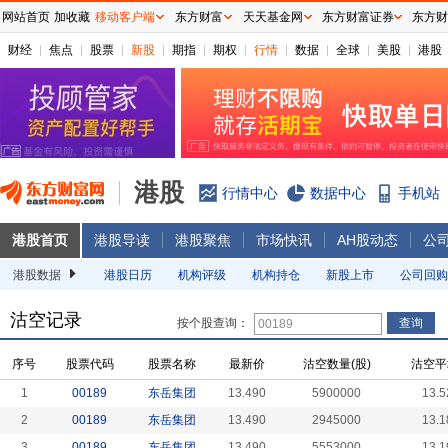
网站首页
加收藏
移动客户端
东方财富
天天基金网
东方财富证券
东方财
财经
焦点
股票
新股
期指
期权
行情
数据
全球
美股
港股
港股
行情中心
数据中心
手机站
港股首页
港股导读
港股聚焦
市场快讯
AH股动态
公
港股数据
港股日历
机构评级
机构持仓
新股上市
公司回购
沽空记录
按个股查询：
序号
股票代码
股票名称
最新价
沽空数量(股)
沽空平
1
00189
东岳集团
13.490
5900000
13.5
2
00189
东岳集团
13.490
2945000
13.1
3
00189
东岳集团
13.490
5553000
13.1