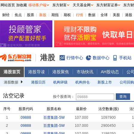
网站首页
加收藏
移动客户端
东方财富
天天基金网
东方财富证券
东方财
财经
焦点
股票
新股
期指
期权
行情
数据
全球
美股
港股
港股
行情中心
数据中心
手机站
港股首页
港股导读
港股聚焦
市场快讯
AH股动态
公
港股数据
港股日历
机构评级
机构持仓
新股上市
公司回购
沽空记录
按个股查询：
序号
股票代码
股票名称
最新价
沽空数量(股)
沽
1
09888
百度集团-SW
107.000
1097900
1
2
09888
百度集团-SW
107.000
2900450
1
3
09888
百度集团-SW
107.000
1199250