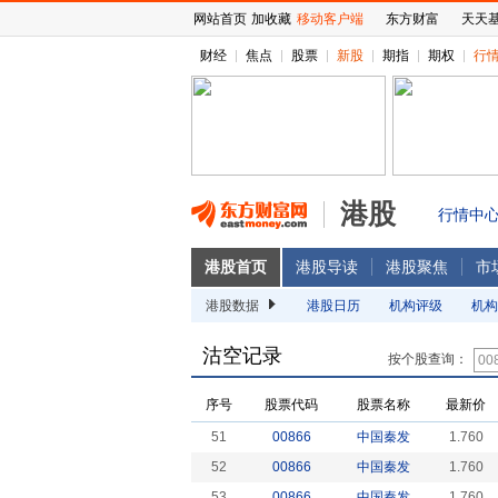
网站首页
加收藏
移动客户端
东方财富
天天
财经
焦点
股票
新股
期指
期权
行
港股
行情中
港股首页
港股导读
港股聚焦
市
港股数据
港股日历
机构评级
机构
沽空记录
按个股查询：
序号
股票代码
股票名称
最新价
51
00866
中国秦发
1.760
52
00866
中国秦发
1.760
53
00866
中国秦发
1.760