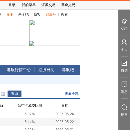
登录
我的菜单
证券交易
基金交易
播
股吧
基金吧
博客
财富号
搜索
动态
个人
港股行情中心
港股日历
港股吧
自选
消息
查看全部
)
沽空占成交比例
日期
5.37%
2026-05-26
搜索
5.44%
2026-05-22
5.69%
2026-05-21