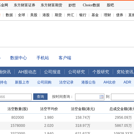
基金网
东方财富证券
东方财富期货
妙想
Choice数据
股吧
情
数据
全球
美股
港股
期货
外汇
银行
基金
理财
债券
直
心
数据中心
手机站
客户端
场快讯
AH股动态
公司报道
公司研究
个股研究
窝轮资讯
持仓
新股上市
公司回购
沽空记录
港股公告
AH比价
ADR
按时间查询：
到
沽空数量(股)
沽空平均价
沽空金额(港元)
总成交金额(港元
802000
1.980
158.74万
2956.09万
1578000
2.020
318.97万
5867.05万
3372000
1.840
621.62万
10928.33万