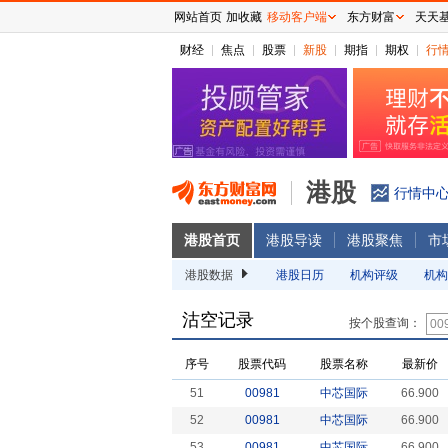
网站首页
加收藏
移动客户端
东方财富
天天
财经
焦点
股票
新股
期指
期权
行
港股
行情中
港股首页
港股导读
港股聚焦
市
港股数据
港股日历
机构评级
机构
沽空记录
按个股查询：
序号
股票代码
股票名称
最新价
51
00981
中芯国际
66.900
52
00981
中芯国际
66.900
53
00981
中芯国际
66.900