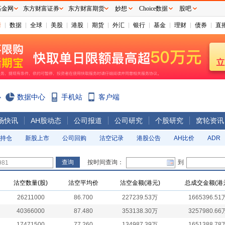
基金网
东方财富证券
东方财富期货
妙想
Choice数据
股吧
情
数据
全球
美股
港股
期货
外汇
银行
基金
理财
债券
直
心
数据中心
手机站
客户端
场快讯
AH股动态
公司报道
公司研究
个股研究
窝轮资讯
持仓
新股上市
公司回购
沽空记录
港股公告
AH比价
ADR
按时间查询：
到
沽空数量(股)
沽空平均价
沽空金额(港元)
总成交金额(港
26211000
86.700
227239.53万
1665396.51
40366000
87.480
353138.30万
3257980.66
17471500
77.260
134987.39万
1651388.78