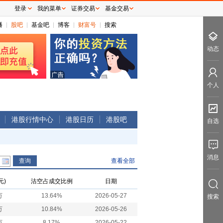
登录
我的菜单
证券交易
基金交易
播
股吧
基金吧
博客
财富号
搜索
动态
个人
港股行情中心
港股日历
港股吧
自选
消息
查看全部
元)
沽空占成交比例
日期
万
13.64%
2026-05-27
搜索
万
10.84%
2026-05-26
万
8.17%
2026-05-22