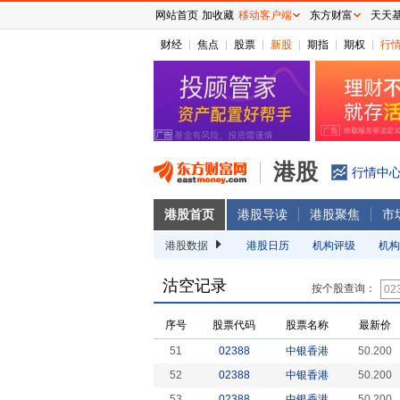
网站首页
加收藏
移动客户端
东方财富
天天
财经
焦点
股票
新股
期指
期权
行
港股
行情中
港股首页
港股导读
港股聚焦
市
港股数据
港股日历
机构评级
机构
沽空记录
按个股查询：
序号
股票代码
股票名称
最新价
51
02388
中银香港
50.200
52
02388
中银香港
50.200
53
02388
中银香港
50.200