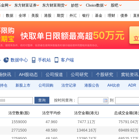
基金网
东方财富证券
东方财富期货
妙想
Choice数据
股吧
情
数据
全球
美股
港股
期货
外汇
银行
基金
理财
债券
直
心
数据中心
手机站
客户端
场快讯
AH股动态
公司报道
公司研究
个股研究
窝轮资讯
持仓
新股上市
公司回购
沽空记录
港股公告
AH比价
ADR
按时间查询：
到
沽空数量(股)
沽空平均价
沽空金额(港元)
总成交金额(港
1559000
47.960
7477.11万
75791.04万
2771500
48.580
13464.16万
69489.92万
2759500
48.160
13290.74万
68525.17万