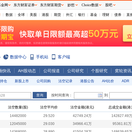
基金网
东方财富证券
东方财富期货
妙想
Choice数据
股吧
情
数据
全球
美股
港股
期货
外汇
银行
基金
理财
债券
直
心
数据中心
手机站
客户端
场快讯
AH股动态
公司报道
公司研究
个股研究
窝轮资讯
持仓
新股上市
公司回购
沽空记录
港股公告
AH比价
ADR
按时间查询：
到
沽空数量(股)
沽空平均价
沽空金额(港元)
总成交金额(港
14482000
29.520
42749.24万
142827.49
12045000
29.030
34966.41万
95361.81万
14368000
28.890
41504.28万
148639.65