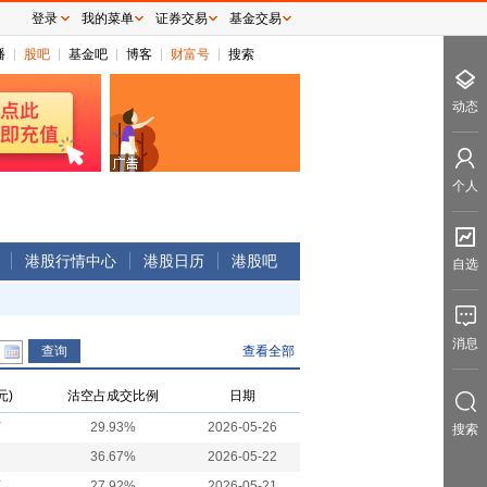
登录
我的菜单
证券交易
基金交易
播
股吧
基金吧
博客
财富号
搜索
动态
个人
港股行情中心
港股日历
港股吧
自选
消息
查看全部
元)
沽空占成交比例
日期
万
29.93%
2026-05-26
搜索
36.67%
2026-05-22
万
27.92%
2026-05-21