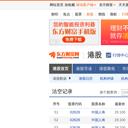
网站首页
加收藏
移动客户端
东方财富
天天
财经
焦点
股票
新股
期指
期权
行
港股
行情中
港股首页
港股导读
港股聚焦
市
港股数据
港股日历
机构评级
机构
沽空记录
按个股查询：
序号
股票代码
股票名称
最新价
51
02628
中国人寿
29.100
52
02628
中国人寿
29.100
53
02628
中国人寿
29.100