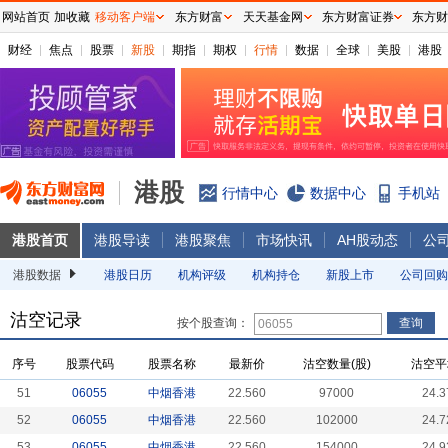
网站首页
加收藏
移动客户端
东方财富
天天基金网
东方财富证券
东方财
财经
焦点
股票
新股
期指
期权
行情
数据
全球
美股
港股
港股
行情中心
数据中心
手机站
港股首页
港股导读
港股聚焦
市场快讯
AH股动态
公
港股数据
港股日历
机构评级
机构持仓
新股上市
公司回购
沽空记录
按个股查询：
序号
股票代码
股票名称
最新价
沽空数量(股)
沽空平
51
06055
中烟香港
22.560
97000
24.3
52
06055
中烟香港
22.560
102000
24.7
53
06055
中烟香港
22.560
154000
24.9