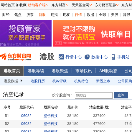
网站首页
加收藏
移动客户端
东方财富
天天基金网
东方财富证券
东方财
财经
焦点
股票
新股
期指
期权
行情
数据
全球
美股
港股
港股
行情中心
数据中心
手机站
港股首页
港股导读
港股聚焦
市场快讯
AH股动态
公
港股数据
港股日历
机构评级
机构持仓
新股上市
公司回购
沽空记录
按个股查询：
序号
股票代码
股票名称
最新价
沽空数量(股)
沽空平
51
06082
壁仞科技
38.180
337400
48.7
52
06082
壁仞科技
38.180
477600
47.9
53
06082
壁仞科技
38.180
220800
49.3