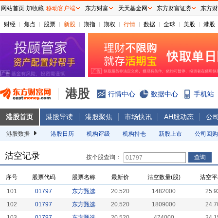
网站首页
加收藏
移动客户端
东方财富
天天基金网
东方财富证券
东方财
财经
焦点
股票
新股
期指
期权
行情
数据
全球
美股
港股
港股
行情中心
数据中心
手机站
港股首页
港股导读
港股聚焦
市场快讯
AH股动态
公
港股数据
港股日历
机构评级
机构持仓
新股上市
公司回购
沽空记录
按个股查询：
序号
股票代码
股票名称
最新价
沽空数量(股)
沽空平
101
01797
东方甄选
20.520
1482000
25.9
102
01797
东方甄选
20.520
1809000
24.7
103
01797
东方甄选
20.520
474000
24.1