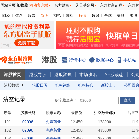
网站首页
加收藏
移动客户端
东方财富
天天基金网
东方财富证券
东方财
财经
焦点
股票
新股
期指
期权
行情
数据
全球
美股
港股
港股
行情中心
数据中心
手机站
港股首页
港股导读
港股聚焦
市场快讯
AH股动态
公
港股数据
港股日历
机构评级
机构持仓
新股上市
公司回购
沽空记录
按个股查询：
序号
股票代码
股票名称
最新价
沽空数量(股)
沽空平
101
02096
先声药业
12.450
178000
11.9
102
02096
先声药业
12.450
435000
11.9
103
02096
先声药业
12.450
257000
11.5