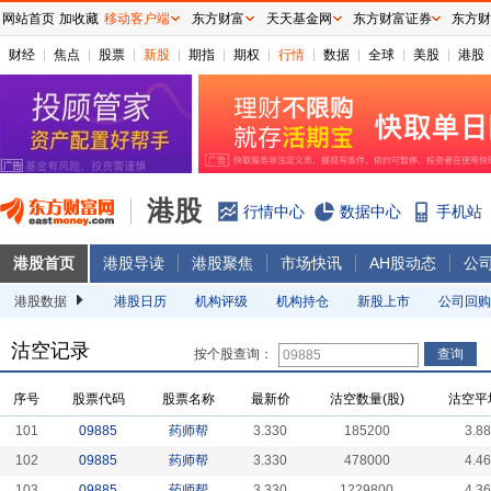
网站首页
加收藏
移动客户端
东方财富
天天基金网
东方财富证券
东方财
财经
焦点
股票
新股
期指
期权
行情
数据
全球
美股
港股
港股
行情中心
数据中心
手机站
港股首页
港股导读
港股聚焦
市场快讯
AH股动态
公
港股数据
港股日历
机构评级
机构持仓
新股上市
公司回购
沽空记录
按个股查询：
序号
股票代码
股票名称
最新价
沽空数量(股)
沽空平
101
09885
药师帮
3.330
185200
3.8
102
09885
药师帮
3.330
478000
4.4
103
09885
药师帮
3.330
1229800
4.3