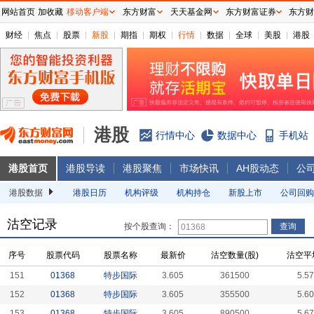
网站首页
加收藏
移动客户端
东方财富
天天基金网
东方财富证券
东方财
财经
焦点
股票
新股
期指
期权
行情
数据
全球
美股
港股
港股
行情中心
数据中心
手机站
港股首页
港股导读
港股聚焦
市场快讯
AH股动态
公
港股数据
港股日历
机构评级
机构持仓
新股上市
公司回购
沽空记录
按个股查询：
序号
股票代码
股票名称
最新价
沽空数量(股)
沽空平
151
01368
特步国际
3.605
361500
5.5
152
01368
特步国际
3.605
355500
5.6
153
01368
特步国际
3.605
890500
5.6