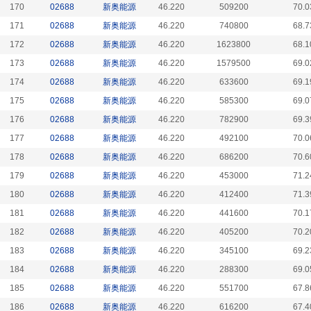
170
02688
新奥能源
46.220
509200
70.0
171
02688
新奥能源
46.220
740800
68.7
172
02688
新奥能源
46.220
1623800
68.1
173
02688
新奥能源
46.220
1579500
69.0
174
02688
新奥能源
46.220
633600
69.1
175
02688
新奥能源
46.220
585300
69.0
176
02688
新奥能源
46.220
782900
69.3
177
02688
新奥能源
46.220
492100
70.0
178
02688
新奥能源
46.220
686200
70.6
179
02688
新奥能源
46.220
453000
71.2
180
02688
新奥能源
46.220
412400
71.3
181
02688
新奥能源
46.220
441600
70.1
182
02688
新奥能源
46.220
405200
70.2
183
02688
新奥能源
46.220
345100
69.2
184
02688
新奥能源
46.220
288300
69.0
185
02688
新奥能源
46.220
551700
67.8
186
02688
新奥能源
46.220
616200
67.4