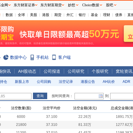
基金网
东方财富证券
东方财富期货
妙想
Choice数据
股吧
情
数据
全球
美股
港股
期货
外汇
银行
基金
理财
债券
直
心
数据中心
手机站
客户端
场快讯
AH股动态
公司报道
公司研究
个股研究
窝轮资讯
持仓
新股上市
公司回购
沽空记录
港股公告
AH比价
ADR
按时间查询：
到
价
沽空数量(股)
沽空平均价
沽空金额(港元)
总成交金额(港
0
6000
37.100
22.26万
1891.75万
0
21800
37.310
81.33万
1277.62万
0
11200
37.010
41.45万
1198.38万