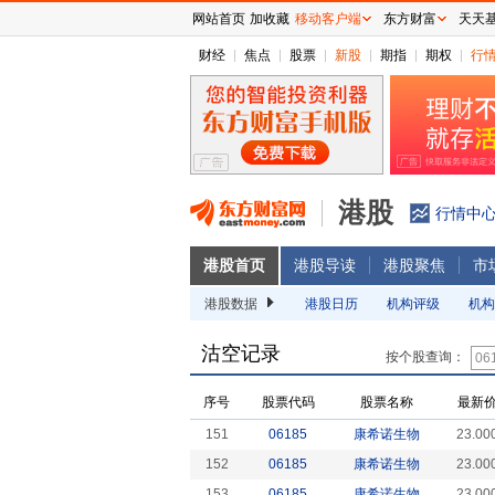
网站首页
加收藏
移动客户端
东方财富
天天
财经
焦点
股票
新股
期指
期权
行
港股
行情中
港股首页
港股导读
港股聚焦
市
港股数据
港股日历
机构评级
机构
沽空记录
按个股查询：
序号
股票代码
股票名称
最新
151
06185
康希诺生物
23.00
152
06185
康希诺生物
23.00
153
06185
康希诺生物
23.00