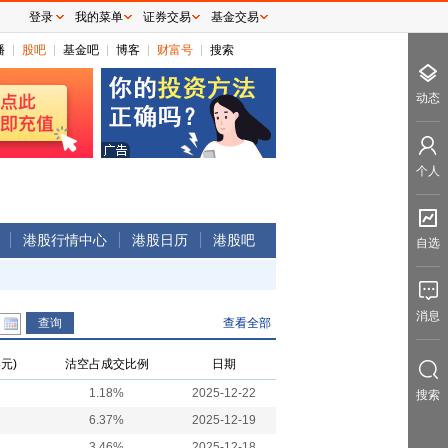
登录
我的菜单
证券交易
基金交易
播
股吧
基金吧
博客
财富号
搜索
动态
个人
港股行情中心
港股日历
港股吧
自选
消息
查看全部
元)
沽空占成交比例
日期
1.18%
2025-12-22
搜索
6.37%
2025-12-19
3.46%
2025-12-18