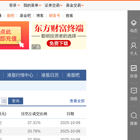
登录
我的菜单
证券交易
基金交易
播
股吧
基金吧
博客
财富号
搜索
动态
个人
港股行情中心
港股日历
港股吧
自选
消息
查看全部
元)
沽空占成交比例
日期
万
37.31%
2025-10-09
搜索
万
33.76%
2025-10-08
万
37.35%
2025-10-06