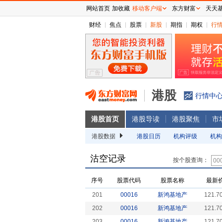
网站首页
加收藏
移动客户端
东方财富
天天
财经
焦点
股票
新股
期指
期权
行
港股
行情中
港股首页
港股导读
港股聚焦
市
港股数据
港股日历
机构评级
机构
沽空记录
按个股查询：
序号
股票代码
股票名称
最新
201
00016
新鸿基地产
121.7
202
00016
新鸿基地产
121.7
203
00016
新鸿基地产
121.7