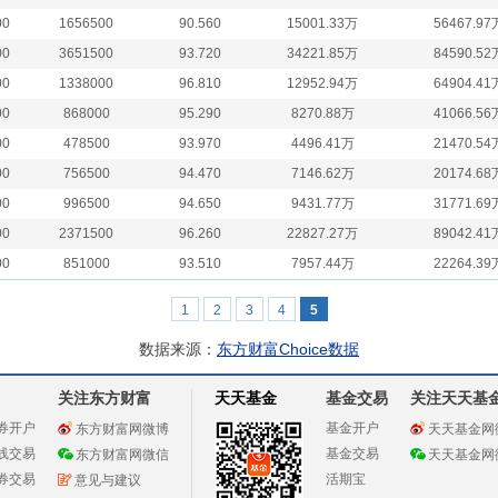
00
1656500
90.560
15001.33万
56467.97
00
3651500
93.720
34221.85万
84590.52
00
1338000
96.810
12952.94万
64904.41
00
868000
95.290
8270.88万
41066.56
00
478500
93.970
4496.41万
21470.54
00
756500
94.470
7146.62万
20174.68
00
996500
94.650
9431.77万
31771.69
00
2371500
96.260
22827.27万
89042.41
00
851000
93.510
7957.44万
22264.39
1
2
3
4
5
数据来源：
东方财富Choice数据
关注东方财富
天天基金
基金交易
关注天天基
券开户
基金开户
东方财富网微博
天天基金网
线交易
基金交易
东方财富网微信
天天基金网
券交易
活期宝
意见与建议