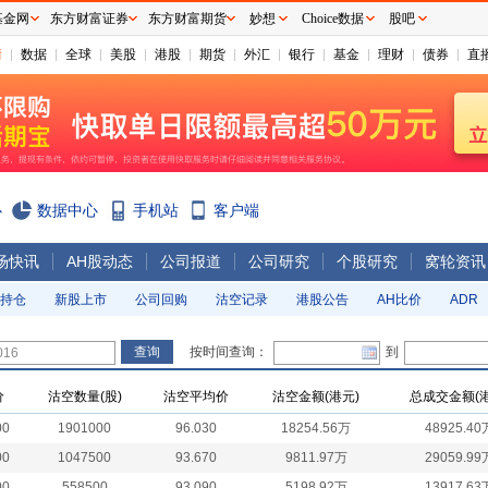
基金网
东方财富证券
东方财富期货
妙想
Choice数据
股吧
情
数据
全球
美股
港股
期货
外汇
银行
基金
理财
债券
直
心
数据中心
手机站
客户端
场快讯
AH股动态
公司报道
公司研究
个股研究
窝轮资讯
持仓
新股上市
公司回购
沽空记录
港股公告
AH比价
ADR
按时间查询：
到
价
沽空数量(股)
沽空平均价
沽空金额(港元)
总成交金额(港
00
1901000
96.030
18254.56万
48925.40
00
1047500
93.670
9811.97万
29059.99
00
558500
93.090
5198.92万
13917.63