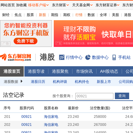
网站首页
加收藏
移动客户端
东方财富
天天基金网
东方财富证券
东方财
财经
焦点
股票
新股
期指
期权
行情
数据
全球
美股
港股
港股
行情中心
数据中心
手机站
港股首页
港股导读
港股聚焦
市场快讯
AH股动态
公
港股数据
港股日历
机构评级
机构持仓
新股上市
公司回购
沽空记录
按个股查询：
序号
股票代码
股票名称
最新价
沽空数量(股)
沽空平
201
00921
海信家电
23.240
258000
24.6
202
00921
海信家电
23.240
267000
24.2
203
00921
海信家电
23.240
144000
24.1