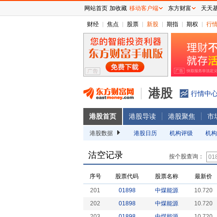
网站首页
加收藏
移动客户端
东方财富
天天
财经
焦点
股票
新股
期指
期权
行
港股
行情中
港股首页
港股导读
港股聚焦
市
港股数据
港股日历
机构评级
机构
沽空记录
按个股查询：
序号
股票代码
股票名称
最新价
201
01898
中煤能源
10.720
202
01898
中煤能源
10.720
203
01898
中煤能源
10.720