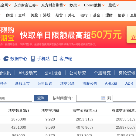
基金网
东方财富证券
东方财富期货
妙想
Choice数据
股吧
情
数据
全球
美股
港股
期货
外汇
银行
基金
理财
债券
直
心
数据中心
手机站
客户端
场快讯
AH股动态
公司报道
公司研究
个股研究
窝轮资讯
持仓
新股上市
公司回购
沽空记录
港股公告
AH比价
ADR
按时间查询：
到
沽空数量(股)
沽空平均价
沽空金额(港元)
总成交金额(港
2876000
9.920
2853.31万
20853.51万
4251000
9.590
4076.96万
25897.05万
868000
9.370
813.70万
3185.68万