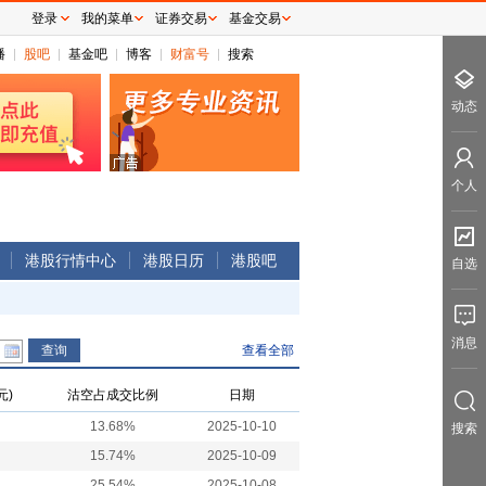
登录
我的菜单
证券交易
基金交易
播
股吧
基金吧
博客
财富号
搜索
动态
个人
港股行情中心
港股日历
港股吧
自选
消息
查看全部
元)
沽空占成交比例
日期
13.68%
2025-10-10
搜索
15.74%
2025-10-09
25.54%
2025-10-08