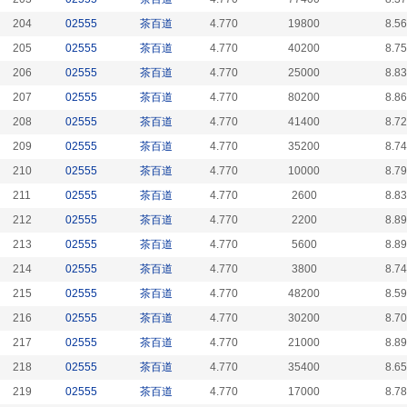
204
02555
茶百道
4.770
19800
8.5
205
02555
茶百道
4.770
40200
8.7
206
02555
茶百道
4.770
25000
8.8
207
02555
茶百道
4.770
80200
8.8
208
02555
茶百道
4.770
41400
8.7
209
02555
茶百道
4.770
35200
8.7
210
02555
茶百道
4.770
10000
8.7
211
02555
茶百道
4.770
2600
8.8
212
02555
茶百道
4.770
2200
8.8
213
02555
茶百道
4.770
5600
8.8
214
02555
茶百道
4.770
3800
8.7
215
02555
茶百道
4.770
48200
8.5
216
02555
茶百道
4.770
30200
8.7
217
02555
茶百道
4.770
21000
8.8
218
02555
茶百道
4.770
35400
8.6
219
02555
茶百道
4.770
17000
8.7