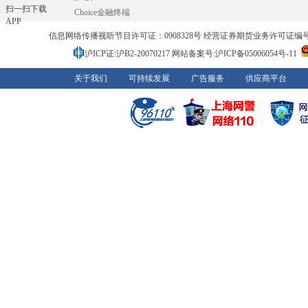
扫一扫下载
Choice金融终端
APP
信息网络传播视听节目许可证：0908328号 经营证券期货业务许可证编号：91310
沪ICP证:沪B2-20070217
网站备案号:沪ICP备05006054号-11
关于我们
可持续发展
广告服务
供应商平台