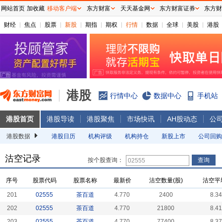
网站首页
加收藏
移动客户端
东方财富
天天基金网
东方财富证券
东方财
财经
焦点
股票
新股
期指
期权
行情
数据
全球
美股
港股
港股
行情中心
数据中心
手机站
港股首页
港股导读
港股聚焦
市场快讯
AH股动态
公
港股数据
港股日历
机构评级
机构持仓
新股上市
公司回购
沽空记录
按个股查询：
序号
股票代码
股票名称
最新价
沽空数量(股)
沽空平
201
02555
茶百道
4.770
2400
8.3
202
02555
茶百道
4.770
21800
8.4
203
02555
茶百道
4.770
77400
8.3