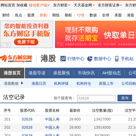
网站首页
加收藏
移动客户端
东方财富
天天基金网
东方财富证券
东方财
财经
焦点
股票
新股
期指
期权
行情
数据
全球
美股
港股
港股
行情中心
数据中心
手机站
港股首页
港股导读
港股聚焦
市场快讯
AH股动态
公
港股数据
港股日历
机构评级
机构持仓
新股上市
公司回购
沽空记录
按个股查询：
序号
股票代码
股票名称
最新价
沽空数量(股)
沽空平
201
02628
中国人寿
28.800
13427000
21.2
202
02628
中国人寿
28.800
13914000
22.3
203
02628
中国人寿
28.800
8428000
21.6