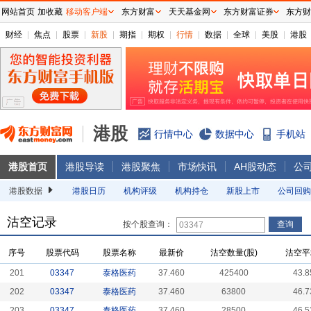
网站首页
加收藏
移动客户端
东方财富
天天基金网
东方财富证券
东方财
财经
焦点
股票
新股
期指
期权
行情
数据
全球
美股
港股
港股
行情中心
数据中心
手机站
港股首页
港股导读
港股聚焦
市场快讯
AH股动态
公
港股数据
港股日历
机构评级
机构持仓
新股上市
公司回购
沽空记录
按个股查询：
序号
股票代码
股票名称
最新价
沽空数量(股)
沽空平
201
03347
泰格医药
37.460
425400
43.8
202
03347
泰格医药
37.460
63800
46.7
203
03347
泰格医药
37.460
28500
46.5